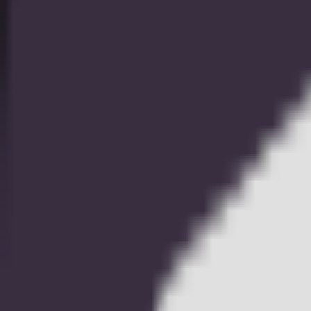
신규 게임
하이 RTP