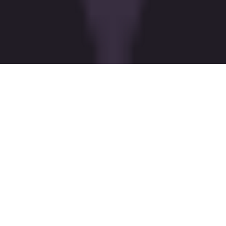
ロビー
›
ライブバカラ
›
Speed Baccarat
Evolution提供