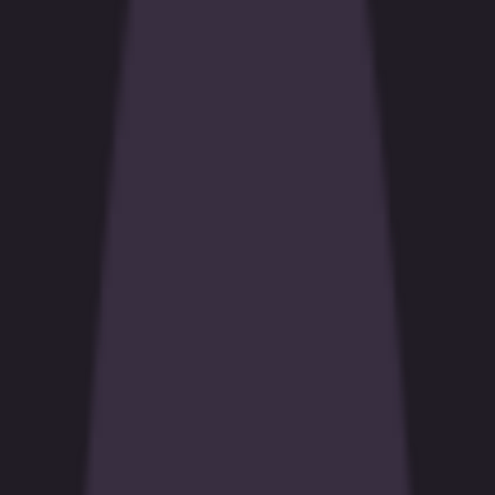
カジノ
eスポーツ
すべてのゲーム
🌟
Pulse