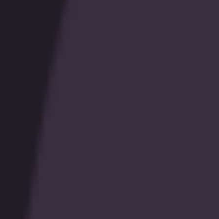
Casinò
E-sport
Tutti gli E-sport
🌟
Pulse
In tempo reale