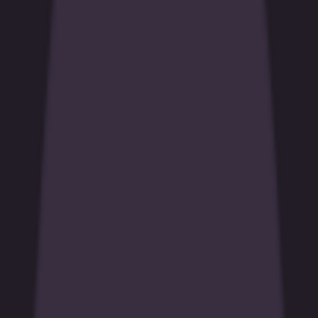
Promo
Tornei
Fornitori