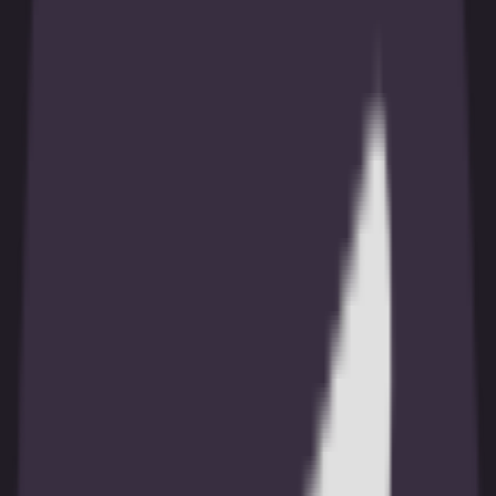
Croupier dal vivo
Provably Fair
Blog
Telegram
Assistenza