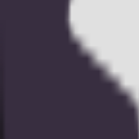
Croupier dal vivo
Provably Fair
Blog
Telegram
Assistenza