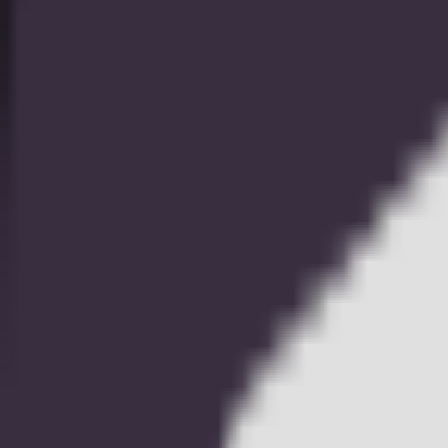
Nuovi giochi
RTP alto