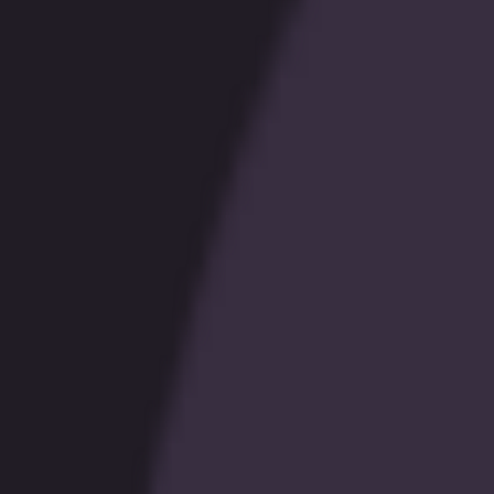
Sport