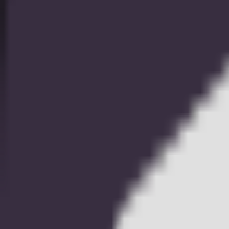
Nuovi giochi
RTP alto