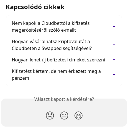
Kapcsolódó cikkek
Nem kapok a Cloudbettől a kifizetés 
megerősítéséről szóló e-mailt
Hogyan vásárolhatsz kriptovalutát a 
Cloudbeten a Swapped segítségével?
Hogyan lehet új befizetési címeket szerezni
Kifizetést kértem, de nem érkezett meg a 
pénzem
Választ kapott a kérdésére?
😞
😐
😃