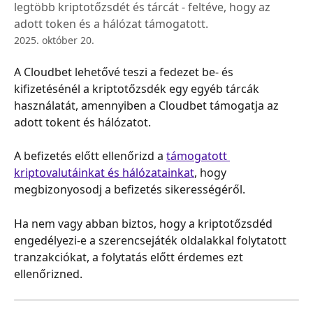
legtöbb kriptotőzsdét és tárcát - feltéve, hogy az
adott token és a hálózat támogatott.
2025. október 20.
A Cloudbet lehetővé teszi a fedezet be- és 
kifizetésénél a kriptotőzsdék egy egyéb tárcák 
használatát, amennyiben a Cloudbet támogatja az 
adott tokent és hálózatot.
A befizetés előtt ellenőrizd a 
támogatott 
kriptovalutáinkat és hálózatainkat
, hogy 
megbizonyosodj a befizetés sikerességéről.
Ha nem vagy abban biztos, hogy a kriptotőzsdéd 
engedélyezi-e a szerencsejáték oldalakkal folytatott 
tranzakciókat, a folytatás előtt érdemes ezt 
ellenőrizned.