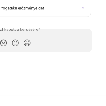
s fogadási előzményeidet
zt kapott a kérdésére?
😞
😐
😃