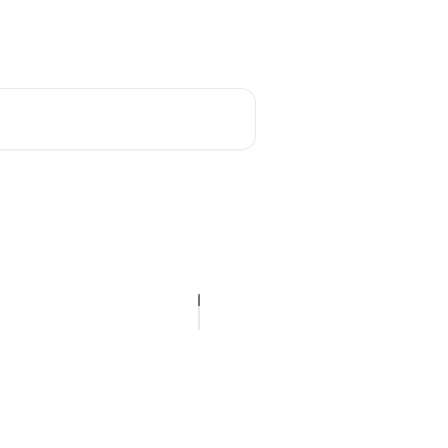
Sportok
E-sport
Magyar