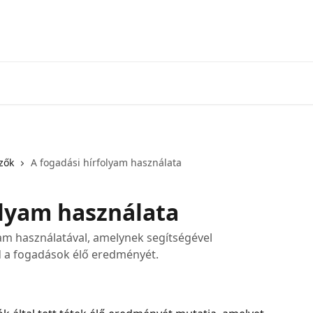
Kaszinó
zők
A fogadási hírfolyam használata
olyam használata
am használatával, amelynek segítségével
 a fogadások élő eredményét.