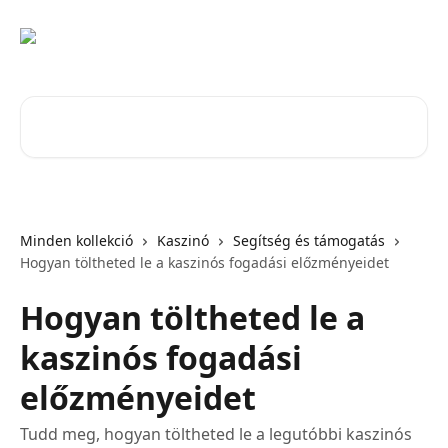
Ugrás a fő tartalomra
Cikkek keresése…
Minden kollekció
Kaszinó
Segítség és támogatás
Hogyan töltheted le a kaszinós fogadási előzményeidet
Hogyan töltheted le a
kaszinós fogadási
előzményeidet
Tudd meg, hogyan töltheted le a legutóbbi kaszinós