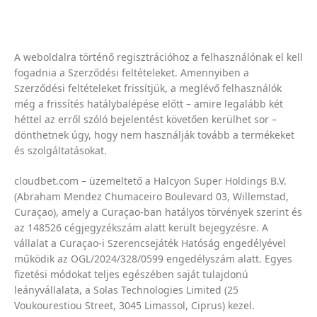
A weboldalra történő regisztrációhoz a felhasználónak el kell
fogadnia a
Szerződési feltételeket
. Amennyiben a
Szerződési feltételeket
frissítjük, a meglévő felhasználók
még a frissítés hatálybalépése előtt – amire legalább két
héttel az erről szóló bejelentést követően kerülhet sor –
dönthetnek úgy, hogy nem használják tovább a termékeket
és szolgáltatásokat.
cloudbet.com – üzemeltető a Halcyon Super Holdings B.V.
(Abraham Mendez Chumaceiro Boulevard 03, Willemstad,
Curaçao), amely a Curaçao-ban hatályos törvények szerint és
az 148526 cégjegyzékszám alatt került bejegyzésre. A
vállalat a Curaçao-i Szerencsejáték Hatóság engedélyével
működik az OGL/2024/328/0599 engedélyszám alatt. Egyes
fizetési módokat teljes egészében saját tulajdonú
leányvállalata, a Solas Technologies Limited (25
Voukourestiou Street, 3045 Limassol, Ciprus) kezel.