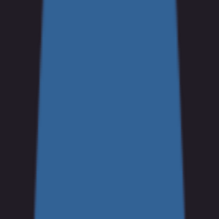
Összes
Agárfutás
Amerikai futball
Asztalitenisz
Aussie Rules
Baseball
Darts
Golf
gyeplabda
Jégkorong
Kerékpározás
Kézilabda
Kosárlabda
Krikett
Labdarúgás
Lóverseny
MMA
Motorsport
Ökölvívás
Politika
Rögbi Liga
Rögbi Unió
Röplabda
Sakk
Snooker