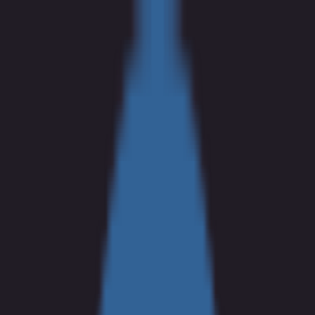
Sport