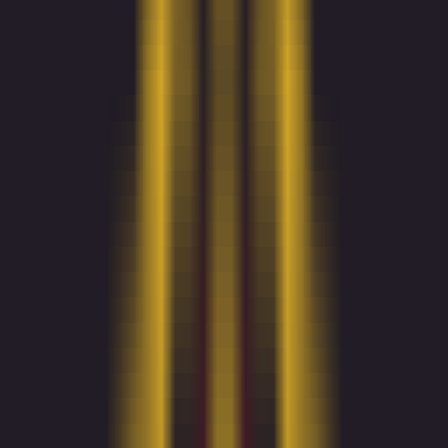
Összes
Agárfutás
Amerikai futball
Asztalitenisz
Aussie Rules
Baseball
Darts
gyeplabda
Jégkorong
Kerékpározás
Kézilabda
Kosárlabda
Krikett
Labdarúgás
Lóverseny
MMA
Motorsport
Ökölvívás
Politika
Rögbi Liga
Rögbi Unió
Röplabda
Sakk
Snooker
Tenisz