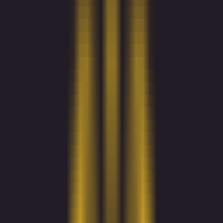
SGP
Promóciók
Versenyek