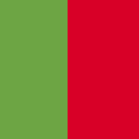
Kaszinó
E-sport
Összes sport
🌟
Pulse
Élőben