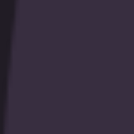
Promóciók
Versenyek
Összes
Call of Duty
Counter-Strike
Dota 2
FIFA
League of Legends
Rainbow Six
Starcraft
Valorant
Blog
Telegram