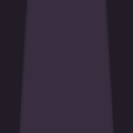
Promóciók
Versenyek
Fejlesztők