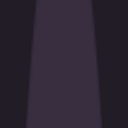
Kaszinó
E-sport
Összes játék
🌟
Pulse