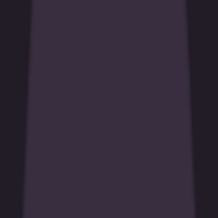
Nagy tétek
Új játékok
Magas RTP