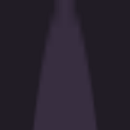
Sport