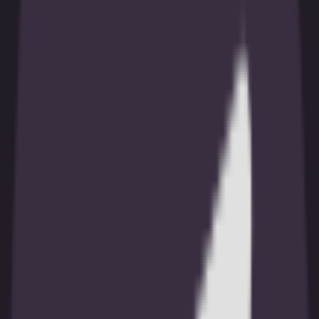
Élő osztó
Bizonyíthatóan tisztességes
Blog
Telegram
Ügyfélszolgálat