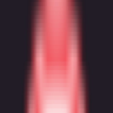
Casino
eSport
Tous les sports
🌟
Pulse
En direct