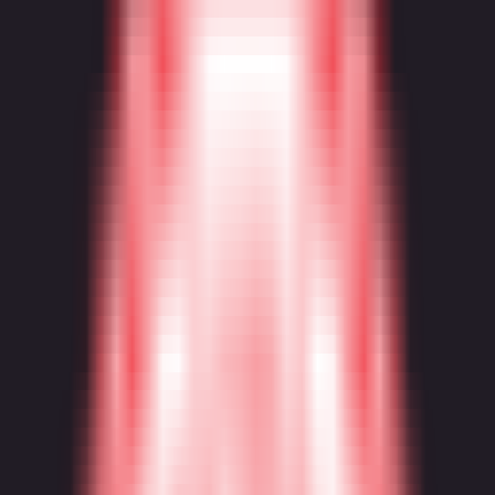
Pari personnalisé
Promotions
Tournois