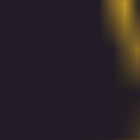
Casino
eSport
Tous les sports
🌟
Pulse
En direct