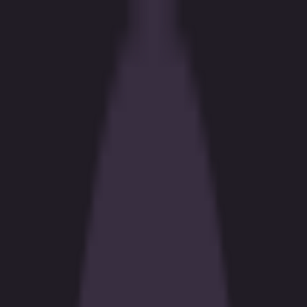
Sports