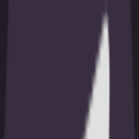
Croupier en direct
Provably Fair
Blog
Telegram
Assistance