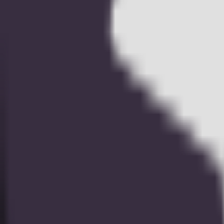
Croupier en direct
Provably Fair
Blog
Telegram
Assistance