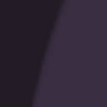
Sports