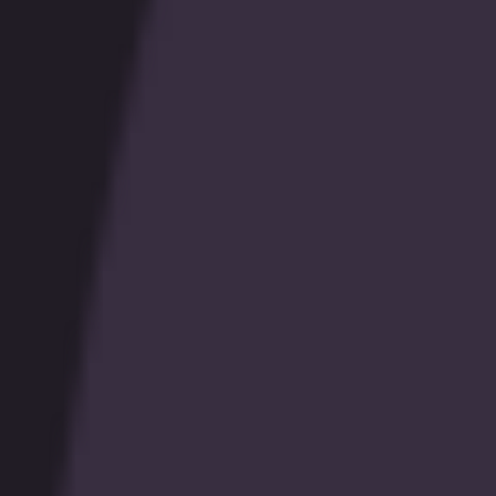
Casino
eSport
Tous les jeux
🌟
Pulse