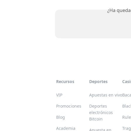
¿Ha queda
Recursos
Deportes
Cas
VIP
Apuestas en vivo
Baca
Promociones
Deportes
Blac
electrónicos
Blog
Rule
Bitcoin
Academia
Tra
Apuesta en