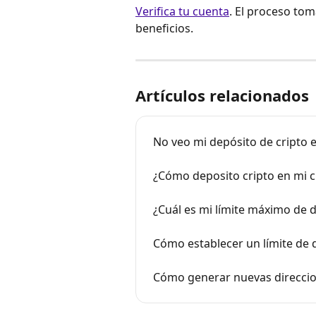
Verifica tu cuenta
. El proceso tom
beneficios.
Artículos relacionados
No veo mi depósito de cripto 
¿Cómo deposito cripto en mi 
¿Cuál es mi límite máximo de 
Cómo establecer un límite de 
Cómo generar nuevas direccio