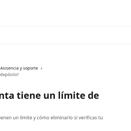
Casino
Asisencia y soporte
 depósito?
nta tiene un límite de
nen un límite y cómo eliminarlo si verificas tu