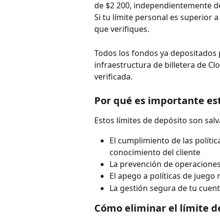
de $2 200, independientemente de 
Si tu límite personal es superior a
que verifiques.
Todos los fondos ya depositados 
infraestructura de billetera de Cl
verificada.
Por qué es importante est
Estos límites de depósito son sal
El cumplimiento de las polític
conocimiento del cliente
La prevención de operacione
El apego a políticas de juego
La gestión segura de tu cuent
Cómo eliminar el límite d