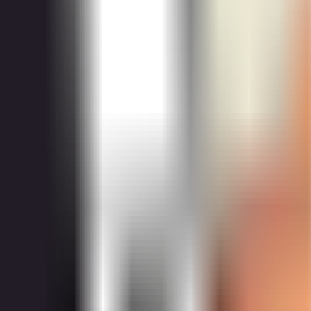
Casino
Deportes electrónicos
Todos los deportes
🌟
Pulse
En curso