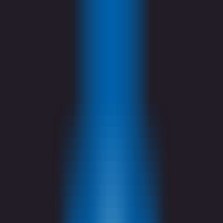
Deportes