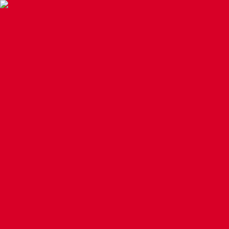
Deportes