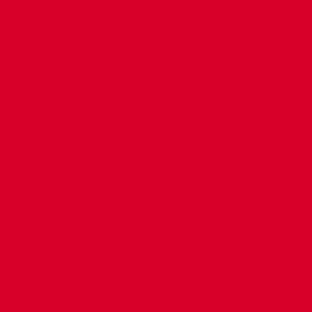
Creador de apuestas
Promociones
Torneos