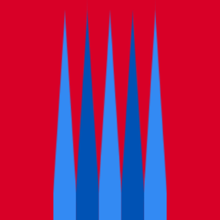
Todas
Ajedrez
Artes Marciales Mixtas
Bádminton
Baloncesto
Balonmano
Béisbol
Billar
Boxeo
Carreras de Caballos
Carreras de galgos
Ciclismo
Críquet
Dardos
Deporte de motor
Fútbol
Fútbol americano
Fútbol Australiano
Hockey sobre césped
Hockey sobre hielo
Liga de Rugby
Política
Rugby Union
Tenis
Tenis de mesa