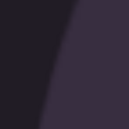
Deportes