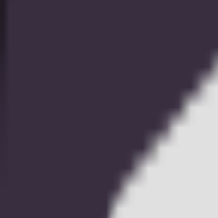
Asistencia