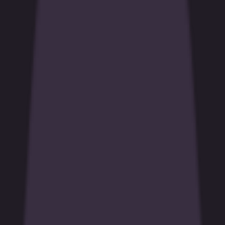
Promociones
Torneos
Estudios