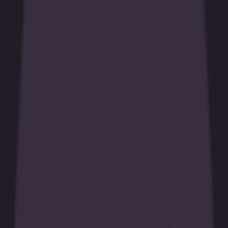
Apuesta alta
Nuevos juegos
RTP alto