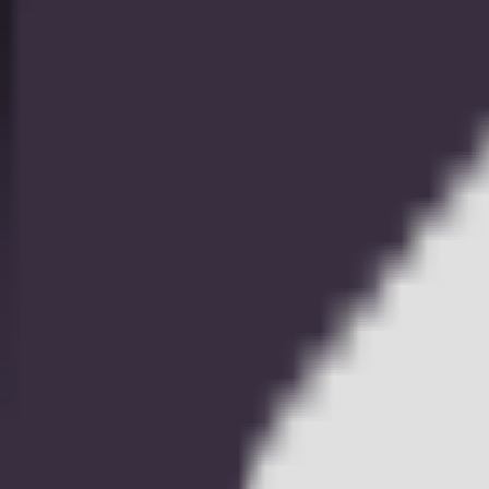
Nuevos juegos
RTP alto