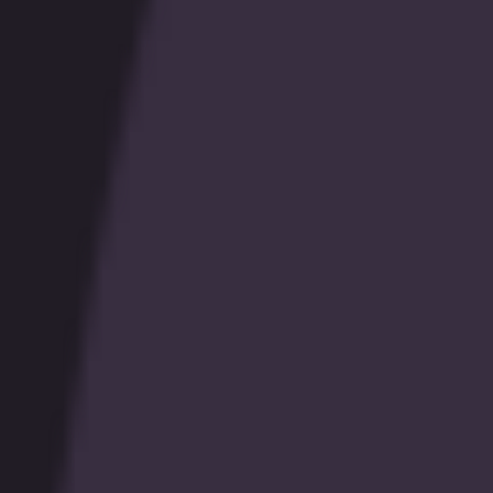
Casino
Deportes electrónicos
Todos los juegos
🌟
Pulse