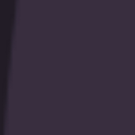
Promociones
Torneos
Estudios
Apuesta alta