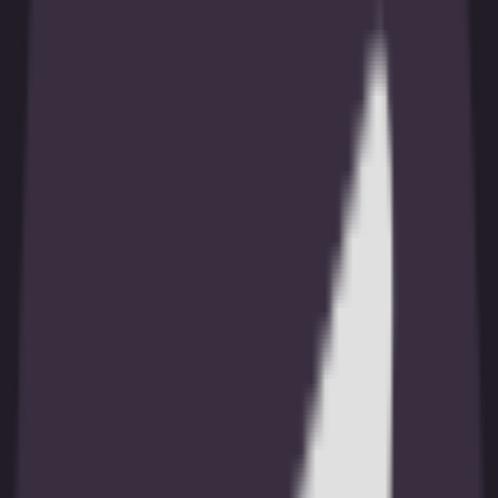
Crupier en vivo
Provably Fair
Blog
Telegram
Asistencia