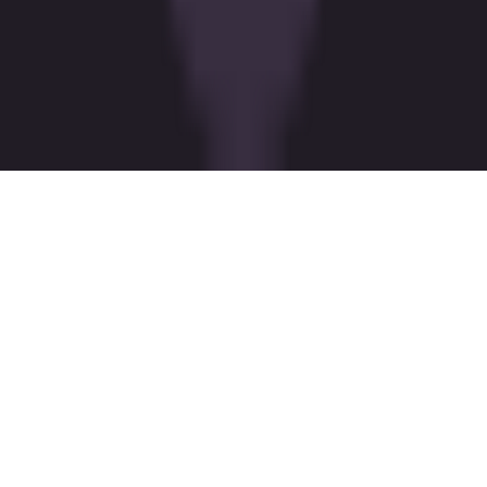
Lobby
›
Bacará en vivo