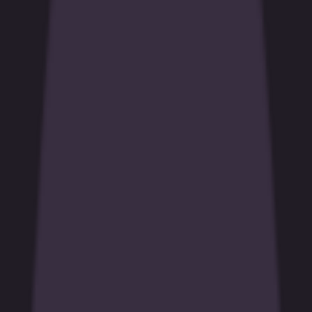
Promociones
Torneos
Estudios