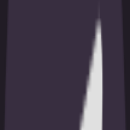
Crupier en vivo
Provably Fair
Blog
Telegram
Asistencia