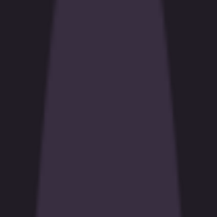
Casino
Deportes electrónicos
Todos los juegos
🌟
Pulse