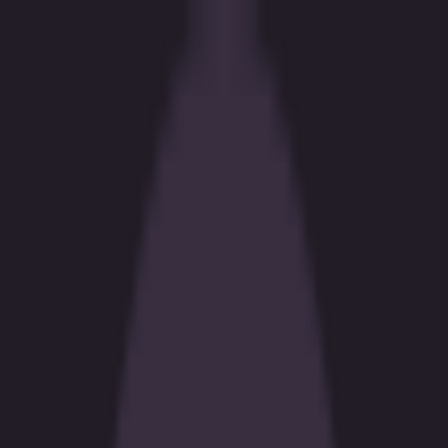
Deportes