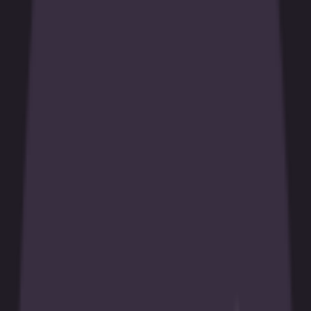
Apuesta alta
Nuevos juegos
RTP alto