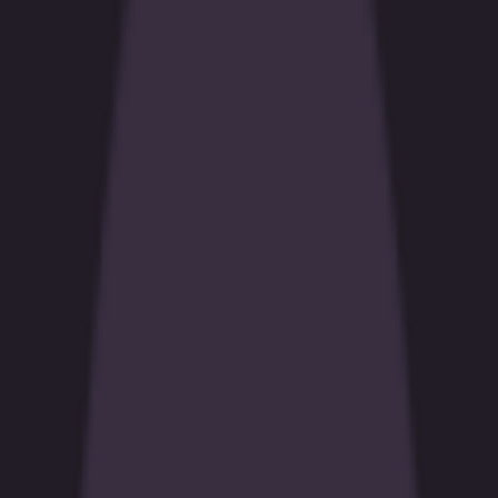
Casino
Deportes electrónicos
Todos los juegos
🌟
Pulse