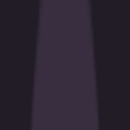
Casino
Deportes electrónicos
Todos los juegos
🌟
Pulse