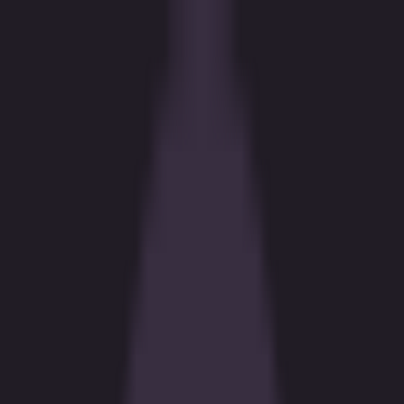
Deportes