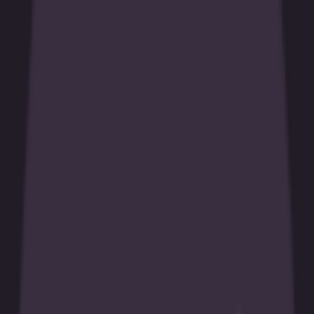
Apuesta alta
Nuevos juegos
RTP alto