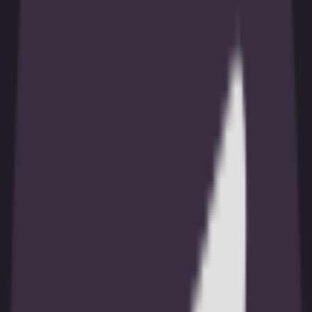
Crupier en vivo
Provably Fair
Blog
Telegram
Asistencia