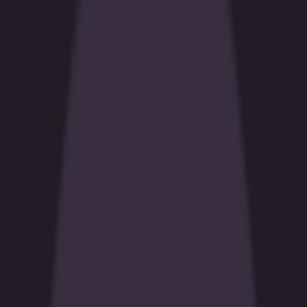
Casino
Deportes electrónicos
Todos los juegos
🌟
Pulse