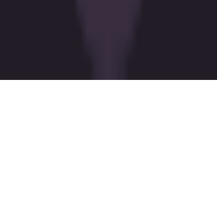
Lobby
›
Recreativos y Crash