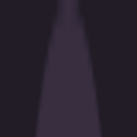
Deportes