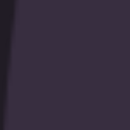
Promociones
Torneos
Estudios
Apuesta alta