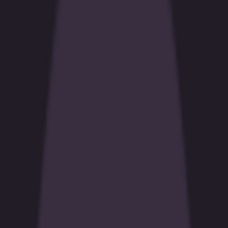
Casino
Deportes electrónicos
Todos los juegos
🌟
Pulse