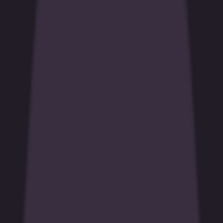
Promociones
Torneos
Estudios