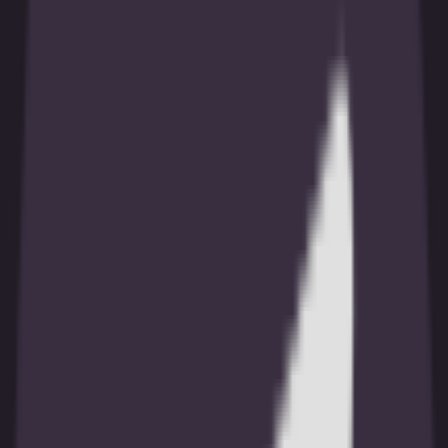
Crupier en vivo
Provably Fair
Blog
Telegram
Asistencia