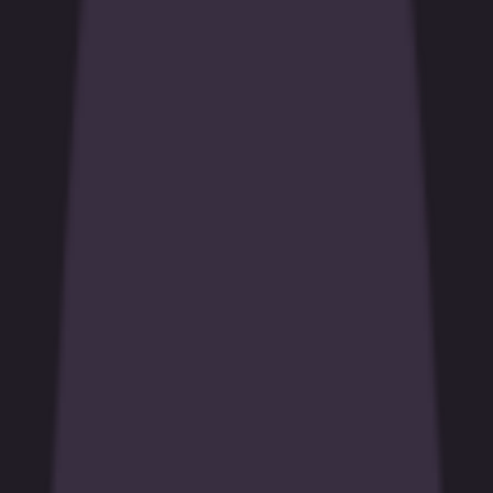
Promociones
Torneos
Estudios