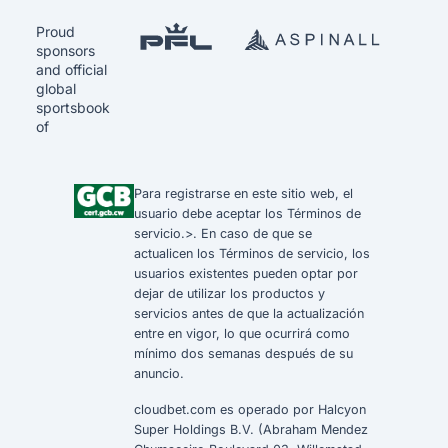
Proud
sponsors
and official
global
sportsbook
of
Para registrarse en este sitio web, el
usuario debe aceptar los
Términos de
servicio
.>. En caso de que se
actualicen los
Términos de servicio
, los
usuarios existentes pueden optar por
dejar de utilizar los productos y
servicios antes de que la actualización
entre en vigor, lo que ocurrirá como
mínimo dos semanas después de su
anuncio.
cloudbet.com es operado por Halcyon
Super Holdings B.V. (Abraham Mendez