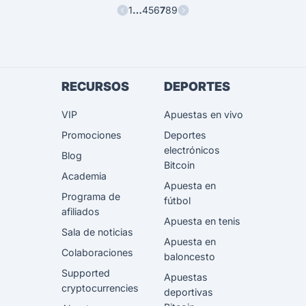
Navegación
…
7
1
4
5
6
8
9
de
entradas
RECURSOS
DEPORTES
VIP
Apuestas en vivo
Promociones
Deportes
electrónicos
Blog
Bitcoin
Academia
Apuesta en
Programa de
fútbol
afiliados
Apuesta en tenis
Sala de noticias
Apuesta en
Colaboraciones
baloncesto
Supported
Apuestas
cryptocurrencies
deportivas