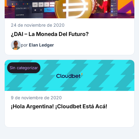
24 de noviembre de 2020
¿DAI – La Moneda Del Futuro?
por
Elan Ledger
Sin categorizar
9 de noviembre de 2020
¡Hola Argentina! ¡Cloudbet Está Acá!