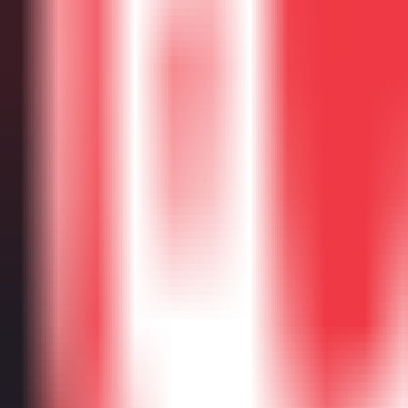
Snooker
Blog
Telegram
Hỗ trợ