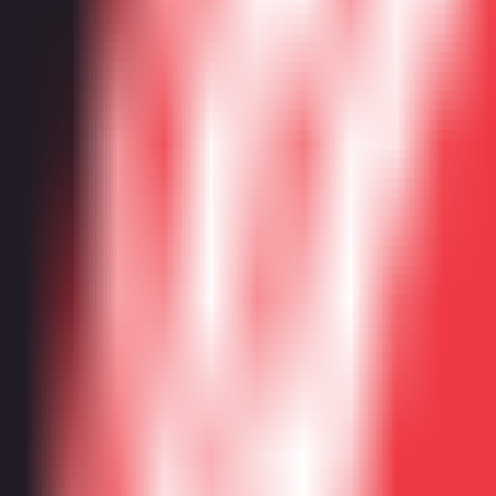
SGP
Khuyến mãi
Trận đấu
Tất cả
Bóng bàn
Bóng bầu dục Mỹ