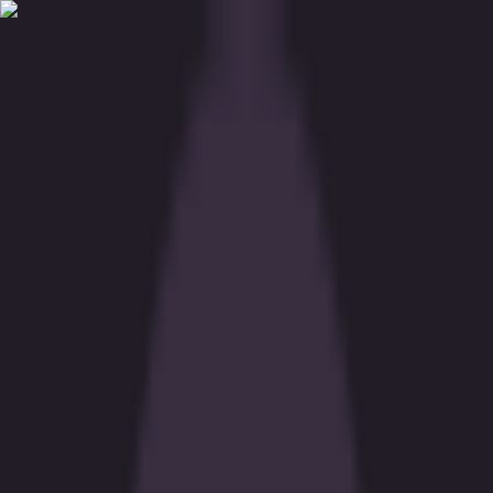
Thể thao