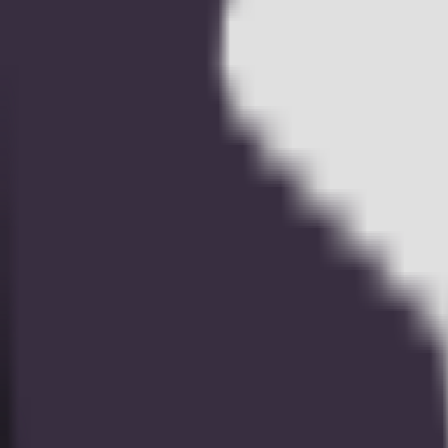
Hỗ trợ