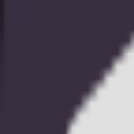
Bóng bầu dục Úc
Bóng chày
Bóng chày
Bóng chuyền
Bóng chuyền bãi biển
Bóng đá
Bóng ném
Bóng rổ
Cầu lông
Đua ngựa
Greyhound
Khúc côn cầu trên băng
Khúc côn cầu trên cỏ
MMA
Phi tiêu
Politics
Quần vợt
Quyền anh
Rugby League
Rugby Union
Snooker
Blog
Telegram