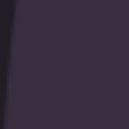
SGP
Khuyến mãi
Trận đấu
Tất cả
Bóng bàn
Bóng bầu dục Mỹ