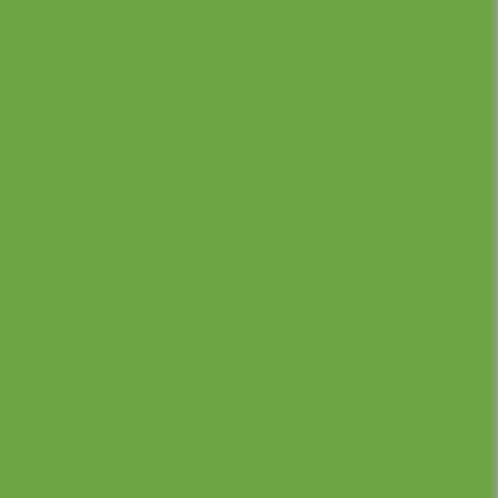
Blog
Telegram
Hỗ trợ