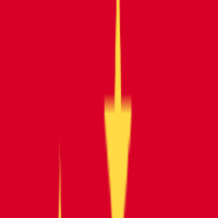
SGP
Khuyến mãi
Trận đấu