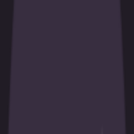
High Roller
Trò chơi mới
RTP cao