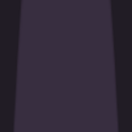
Khuyến mãi
Trận đấu
Studio