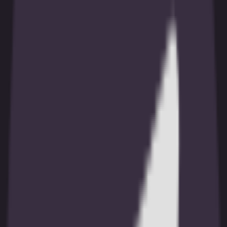
Người chia bài trực tiếp
Provably Fair
Blog
Telegram
Hỗ trợ