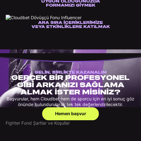
UYGUN OLDUĞUNUZDA
FORMAMIZI GIYMEK
ARA SIRA IÇERIKLERIMIZE
VEYA ETKINLIKLERE KATILMAK
GELIN, BIRLIKTE KAZANALIM
GERÇEK BIR PROFESYONEL
GIBI ARKANIZI SAĞLAMA
ALMAK ISTER MISINIZ?
Başvurular, hem Cloudbet hem de sporcu için en iyi sonuç göz
önünde bulundurularak tek tek değerlendirilecektir.
Hemen başvur
Fighter Fund Şartlar ve Koşullar