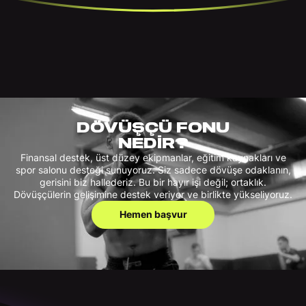
DÖVÜŞÇÜ FONU
NEDIR?
Finansal destek, üst düzey ekipmanlar, eğitim kaynakları ve
spor salonu desteği sunuyoruz. Siz sadece dövüşe odaklanın,
gerisini biz hallederiz. Bu bir hayır işi değil; ortaklık.
Dövüşçülerin gelişimine destek veriyor ve birlikte yükseliyoruz.
Hemen başvur