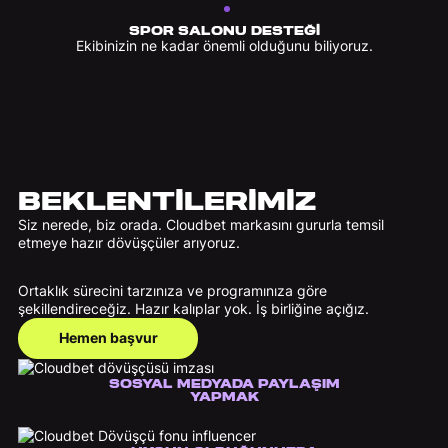
SPOR SALONU DESTEĞI
Ekibinizin ne kadar önemli olduğunu biliyoruz.
BEKLENTILERIMIZ
Siz nerede, biz orada. Cloudbet markasını gururla temsil
etmeye hazır dövüşçüler arıyoruz.
Ortaklık sürecini tarzınıza ve programınıza göre
şekillendireceğiz. Hazır kalıplar yok. İş birliğine açığız.
Hemen başvur
SOSYAL MEDYADA PAYLAŞIM
YAPMAK