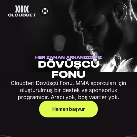
HER ZAMAN ARKANIZDAYIZ
DÖVÜŞCÜ
FONU
Cloudbet Dövüşçü Fonu, MMA sporcuları için
oluşturulmuş bir destek ve sponsorluk
programıdır. Aracı yok, boş vaatler yok.
Hemen başvur