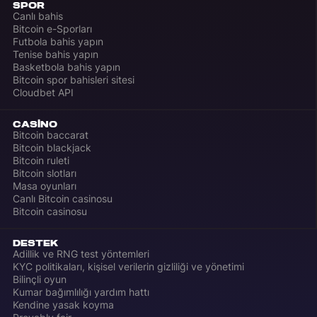
SPOR
Canlı bahis
Bitcoin e-Sporları
Futbola bahis yapın
Tenise bahis yapın
Basketbola bahis yapın
Bitcoin spor bahisleri sitesi
Cloudbet API
CASINO
Bitcoin baccarat
Bitcoin blackjack
Bitcoin ruleti
Bitcoin slotları
Masa oyunları
Canlı Bitcoin casinosu
Bitcoin casinosu
DESTEK
Adillik ve RNG test yöntemleri
KYC politikaları, kişisel verilerin gizliliği ve yönetimi
Bilinçli oyun
Kumar bağımlılığı yardım hattı
Kendine yasak koyma