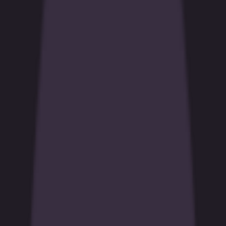
ผู้สร้างเดิมพัน
โปรโมชั่น