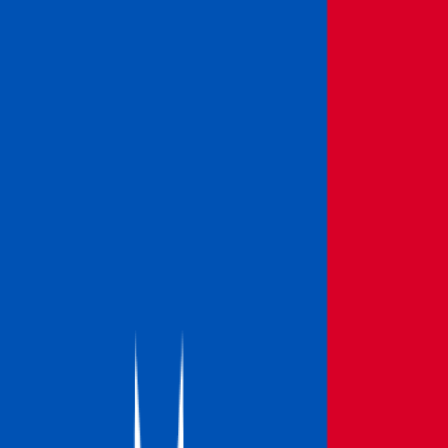
คาสิโน
อีสปอร์ต
กีฬาทั้งหมด
🌟
Pulse
ระหว่างเกม