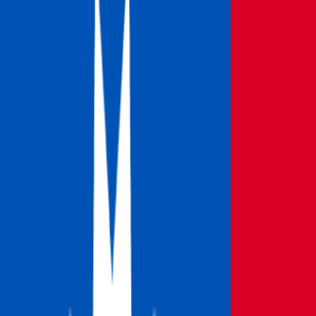
ผู้สร้างเดิมพัน
โปรโมชั่น