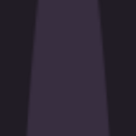
คาสิโน
อีสปอร์ต
Esports ทั้งหมด
🌟
Pulse
ระหว่างเกม