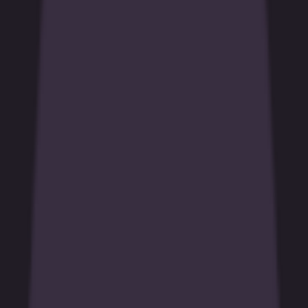
อีสปอร์ต เคาน์เตอร์-สไตรค์
บล็อก
Telegram
บริการช่วยเหลือ