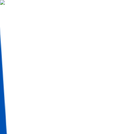
Спорт