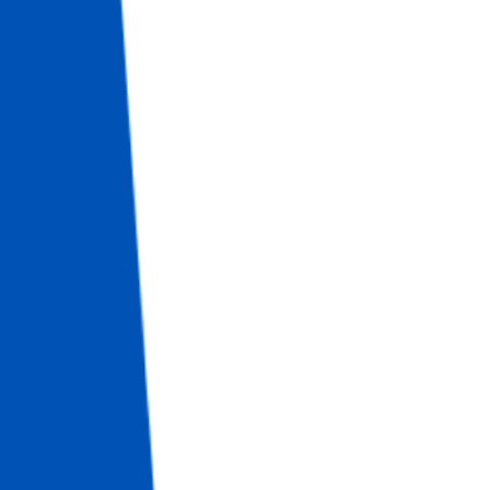
Футбол
Хоккей на траве
Хоккей с шайбой
Шахматы
Блог
Telegram
Поддержка