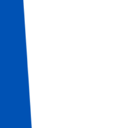
Все
MMA
Австралийский футбол
Автоспорт
Американский футбол
Бадминтон
Баскетбол
Бейсбол
Бокс
Велоспорт
Волейбол
Гандбол
Гольф
Дартс
Конные скачки
Крикет
Настольный теннис
Песапалло
Пляжный волейбол
Политика
Регбийная лига
Регбийный союз
Снукер
Собачьи бега (грейхаунды)
Теннис