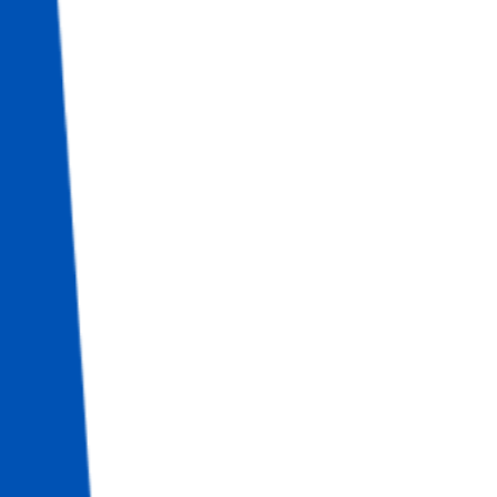
Конструктор ставок
Промоакции
Турниры